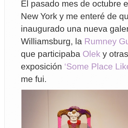
El pasado mes de octubre e
New York y me enteré de qu
inaugurado una nueva galer
Williamsburg, la
Rumney G
que participaba
Olek
y otras
exposición
‘Some Place Li
me fui.