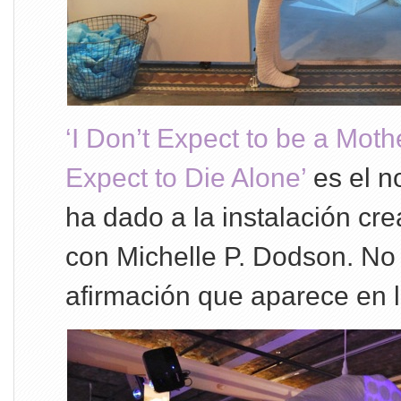
‘I Don’t Expect to be a Moth
Expect to Die Alone’
es el n
ha dado a la instalación cr
con Michelle P. Dodson. No 
afirmación que aparece en l