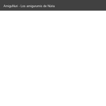
AmiguNuri - Los amigurumis de Núria