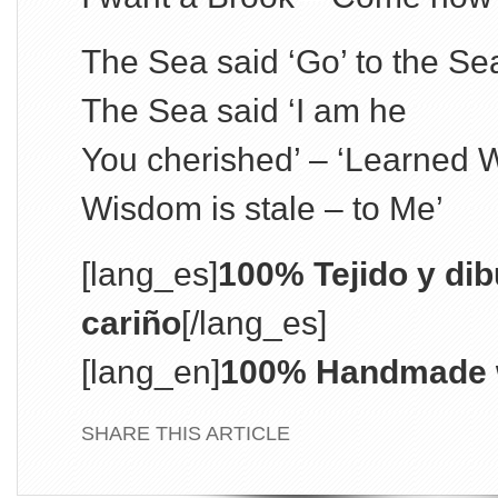
The Sea said ‘Go’ to the Se
The Sea said ‘I am he
You cherished’ – ‘Learned 
Wisdom is stale – to Me’
[lang_es]
100% Tejido y di
cariño
[/lang_es]
[lang_en]
100% Handmade w
SHARE THIS ARTICLE