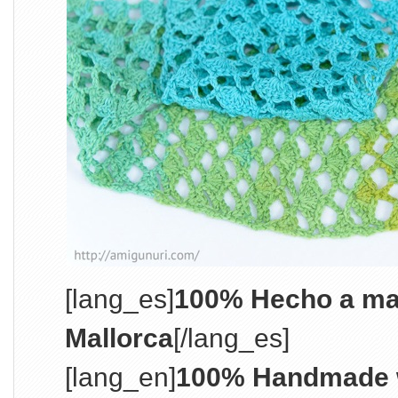
[lang_es]
100% Hecho a ma
Mallorca
[/lang_es]
[lang_en]
100% Handmade w