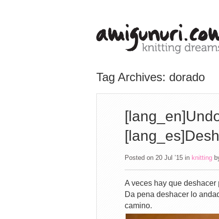
Tag Archives: dorado
[lang_en]Undo
[lang_es]Desh
Posted on 20 Jul ’15
in
knitting
b
A veces hay que deshacer 
Da pena deshacer lo andado
camino.