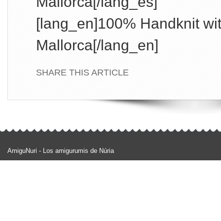
Mallorca[/lang_es]
[lang_en]100% Handknit wit
Mallorca[/lang_en]
SHARE THIS ARTICLE
AmiguNuri - Los amigurumis de Núria