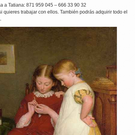
ama a Tatiana: 871 959 045 – 666 33 90 32
si quieres trabajar con ellos. También podrás adquirir todo el
.