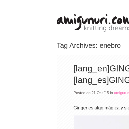
Tag Archives: enebro
[lang_en]GING
[lang_es]GING
Posted on 21 Oct ’15
in
amiguru
Ginger es algo mágica y si