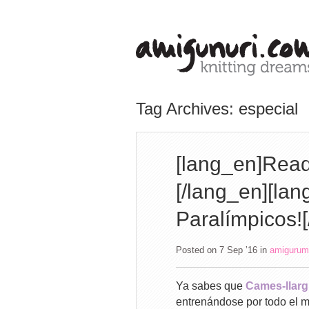
Tag Archives: especial
[lang_en]Read
[/lang_en][lan
Paralímpicos![
Posted on 7 Sep ’16
in
amigurum
Ya sabes que
Cames-llar
entrenándose por todo el m