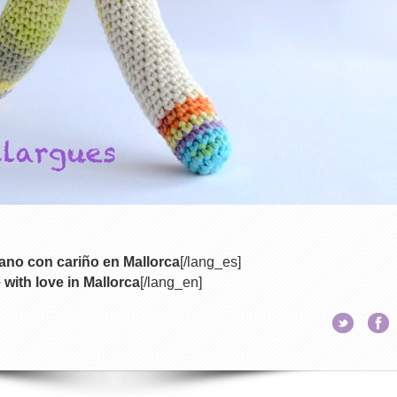
no con cariño en Mallorca
[/lang_es]
ith love in Mallorca
[/lang_en]