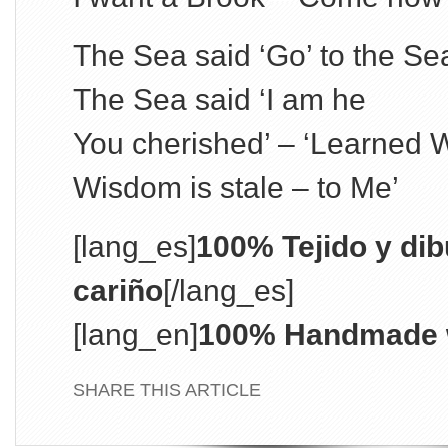
The Sea said ‘Go’ to the Se
The Sea said ‘I am he
You cherished’ – ‘Learned 
Wisdom is stale – to Me’
[lang_es]
100% Tejido y di
cariño
[/lang_es]
[lang_en]
100% Handmade w
SHARE THIS ARTICLE