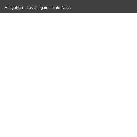
AmiguNuri - Los amigurumis de Núria