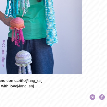
ano con cariño
[/lang_es]
with love
[/lang_en]