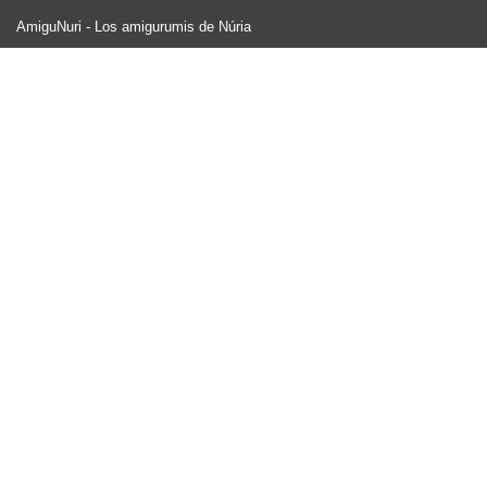
AmiguNuri - Los amigurumis de Núria