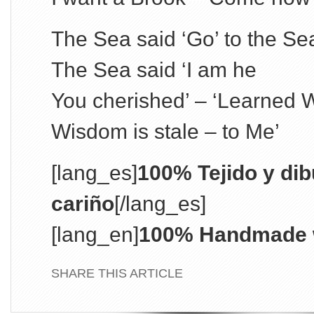
The Sea said ‘Go’ to the Se
The Sea said ‘I am he
You cherished’ – ‘Learned 
Wisdom is stale – to Me’
[lang_es]
100% Tejido y di
cariño
[/lang_es]
[lang_en]
100% Handmade w
SHARE THIS ARTICLE