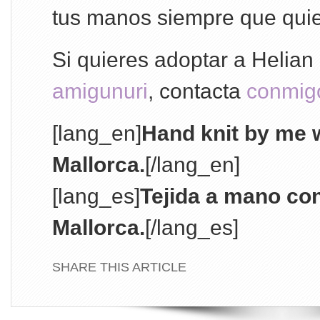
tus manos siempre que quie
Si quieres adoptar a Helian
amigunuri
, contacta
conmig
[lang_en]
Hand knit by me w
Mallorca.
[/lang_en]
[lang_es]
Tejida a mano co
Mallorca.
[/lang_es]
SHARE THIS ARTICLE