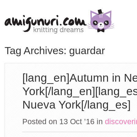
Tag Archives: guardar
[lang_en]Autumn in N
York[/lang_en][lang_e
Nueva York[/lang_es]
Posted on 13 Oct ’16
in
discover