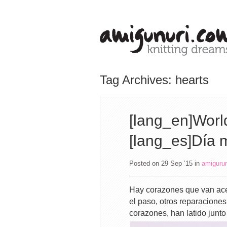
Tag Archives: hearts
[lang_en]Wor
[lang_es]Día 
Posted on 29 Sep ’15
in
amiguru
Hay corazones que van ace
el paso, otros reparacione
corazones, han latido junto