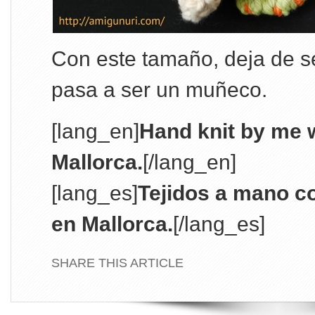
Con este tamaño, deja de s
pasa a ser un muñeco.
[lang_en]
Hand knit by me w
Mallorca.
[/lang_en]
[lang_es]
Tejidos a mano c
en Mallorca.
[/lang_es]
SHARE THIS ARTICLE