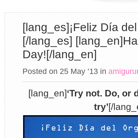
[lang_es]¡Feliz Día del 
[/lang_es] [lang_en]H
Day![/lang_en]
Posted on 25 May ’13
in
amiguru
[lang_en]
‘Try not. Do, or 
try’
[/lang_