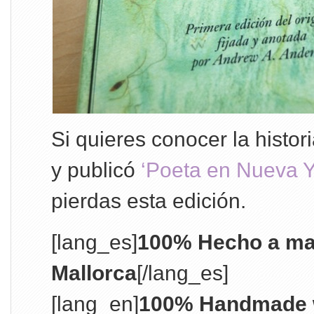
Si quieres conocer la histor
y publicó
‘Poeta en Nueva Y
pierdas esta edición.
[lang_es]
100% Hecho a ma
Mallorca
[/lang_es]
[lang_en]
100% Handmade w