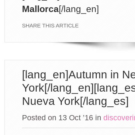
Mallorca
[/lang_en]
SHARE THIS ARTICLE
[lang_en]Autumn in N
York[/lang_en][lang_e
Nueva York[/lang_es]
Posted on 13 Oct ’16
in
discover