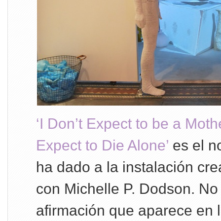
‘I Don’t Expect to be a Moth
Expect to Die Alone’
es el n
ha dado a la instalación cr
con Michelle P. Dodson. No 
afirmación que aparece en l