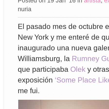
Posted on 19 Jan ’16
in
artista
,
e
nuria
El pasado mes de octubre e
New York y me enteré de qu
inaugurado una nueva galer
Williamsburg, la
Rumney G
que participaba
Olek
y otras
exposición
‘Some Place Li
me fui.