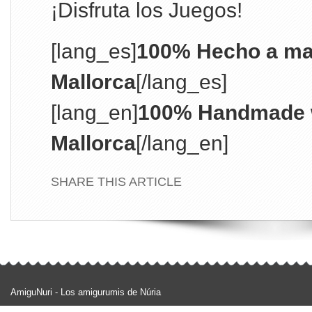
¡Disfruta los Juegos!
[lang_es]
100% Hecho a ma
Mallorca
[/lang_es]
[lang_en]
100% Handmade w
Mallorca
[/lang_en]
SHARE THIS ARTICLE
AmiguNuri - Los amigurumis de Núria