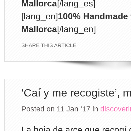
Mallorca
[/lang_es]
[lang_en]
100% Handmade w
Mallorca
[/lang_en]
SHARE THIS ARTICLE
‘Caí y me recogiste’, 
Posted on 11 Jan ’17
in
discover
La hoja de arce que recogí 