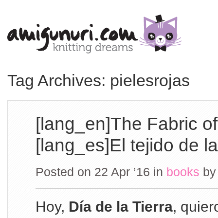
Tag Archives: pielesrojas
[lang_en]The Fabric of
[lang_es]El tejido de l
Posted on 22 Apr ’16
in
books
b
Hoy,
Día de la Tierra
, quier