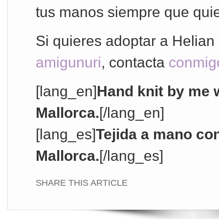
tus manos siempre que quie
Si quieres adoptar a Helian
amigunuri
, contacta
conmig
[lang_en]
Hand knit by me w
Mallorca.
[/lang_en]
[lang_es]
Tejida a mano co
Mallorca.
[/lang_es]
SHARE THIS ARTICLE