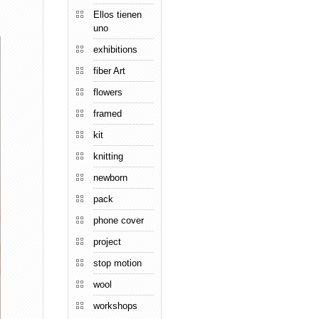
Ellos tienen
uno
exhibitions
fiber Art
flowers
framed
kit
knitting
newborn
pack
phone cover
project
stop motion
wool
workshops