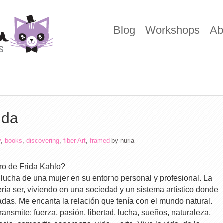
Blog
Workshops
Ab
ida
y
,
books
,
discovering
,
fiber Art
,
framed
by
nuria
ro de Frida Kahlo?
 lucha de una mujer en su entorno personal y profesional. La
ería ser, viviendo en una sociedad y un sistema artístico donde
adas. Me encanta la relación que tenía con el mundo natural.
ransmite: fuerza, pasión, libertad, lucha, sueños, naturaleza,