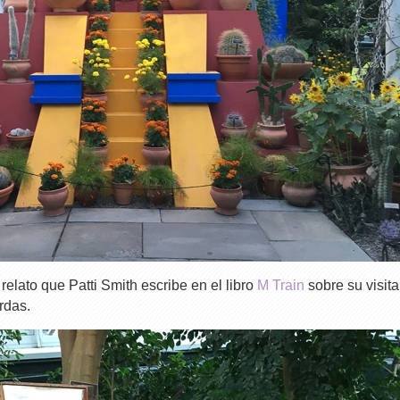
relato que Patti Smith escribe en el libro
M Train
sobre su visita
rdas.