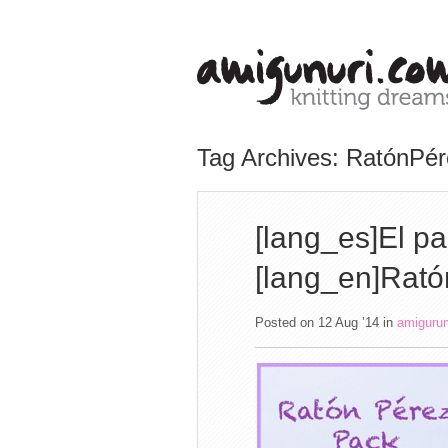
Tag Archives: RatónPé
[lang_es]El p
[lang_en]Rató
Posted on 12 Aug ’14
in
amiguru