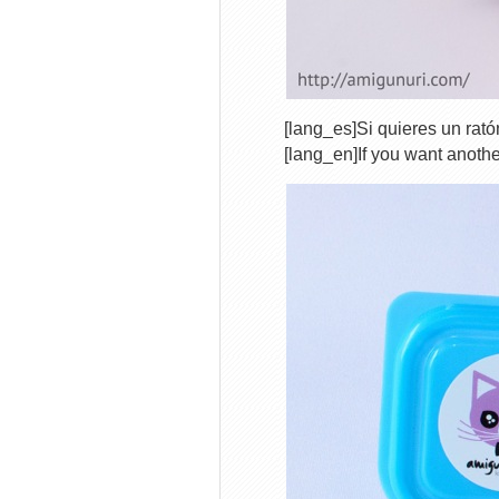
[lang_es]Si quieres un rató
[lang_en]If you want anoth