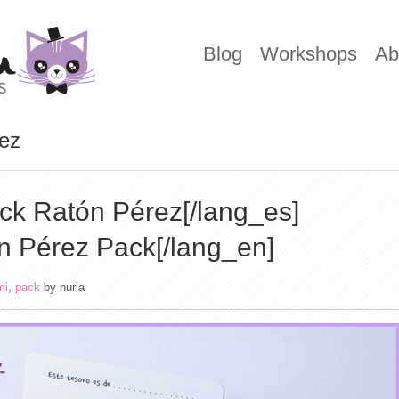
Blog
Workshops
Ab
rez
ack Ratón Pérez[/lang_es]
n Pérez Pack[/lang_en]
mi
,
pack
by
nuria