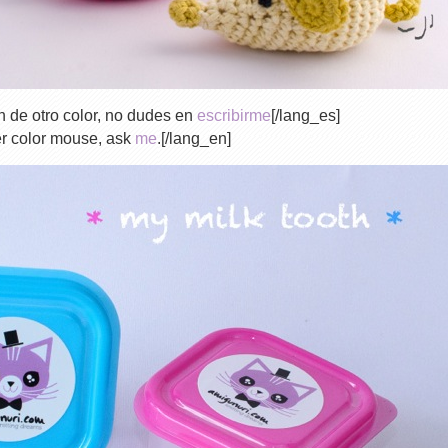
n de otro color, no dudes en
escribirme
[/lang_es]
er color mouse, ask
me
.[/lang_en]