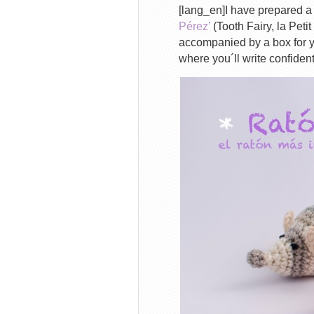
[lang_en]I have prepared a v
Pérez’
(Tooth Fairy, la Peti
accompanied by a box for yo
where you´ll write confiden