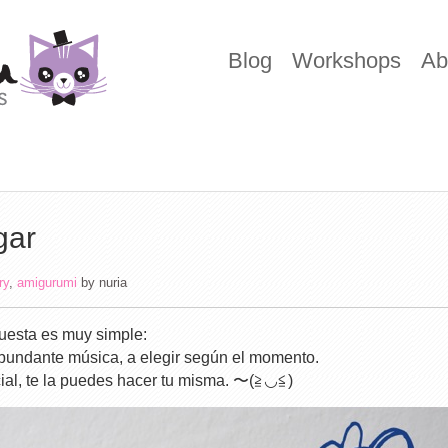
Blog
Workshops
Ab
gar
ry
,
amigurumi
by
nuria
puesta es muy simple:
undante música, a elegir según el momento.
cial, te la puedes hacer tu misma. 〜(≧◡≦)