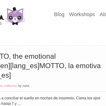
Blog
Workshops
Ab
O, the emotional
_en][lang_es]MOTTO, la emotiva
_es]
mi
,
collection
by
nuria
a a conciliar el sueño en noches de insomnio. Cierra los ojos
a hasta 7 y …