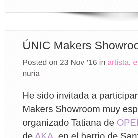
ÚNIC Makers Showro
Posted on 23 Nov ’16
in
artista
,
e
nuria
He sido invitada a participa
Makers Showroom muy espe
organizado Tatiana de
OPEN
de
AKA
, en el barrio de Sa