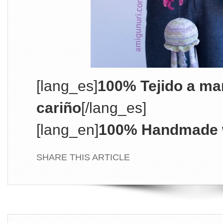
[lang_es]
100% Tejido a ma
cariño
[/lang_es]
[lang_en]
100% Handmade w
SHARE THIS ARTICLE