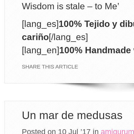
Wisdom is stale – to Me’
[lang_es]
100% Tejido y di
cariño
[/lang_es]
[lang_en]
100% Handmade w
SHARE THIS ARTICLE
Un mar de medusas
Posted on 10 Jul ’17
in
amigurum