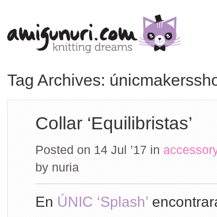
Tag Archives: únicmakerss
Collar ‘Equilibristas’
Posted on 14 Jul ’17
in
accessor
by
nuria
En
ÚNIC ‘Splash’
encontrará