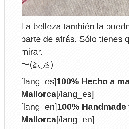
La belleza también la puede
parte de atrás. Sólo tienes 
mirar.
〜(≧◡≦)
[lang_es]
100% Hecho a ma
Mallorca
[/lang_es]
[lang_en]
100% Handmade w
Mallorca
[/lang_en]