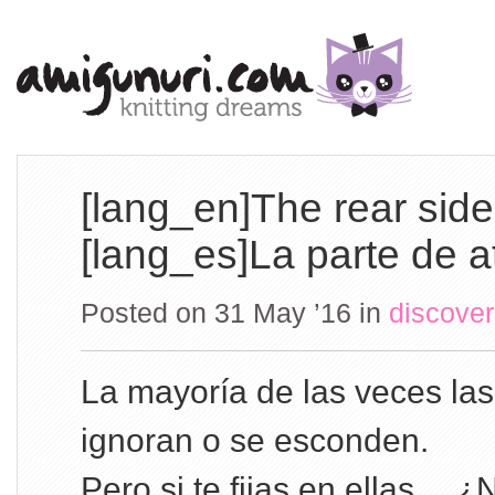
[lang_en]The rear side
[lang_es]La parte de a
Posted on 31 May ’16
in
discover
La mayoría de las veces las
ignoran o se esconden.
Pero si te fijas en ellas… ¿