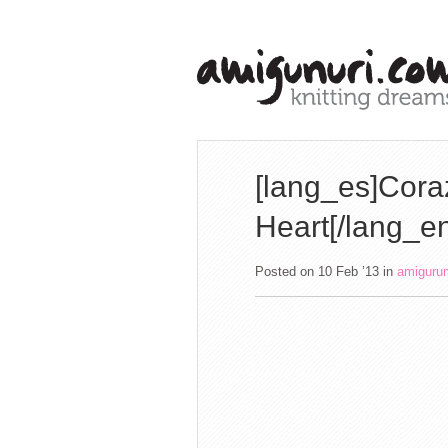
[lang_es]Cora
Heart[/lang_e
Posted on 10 Feb ’13
in
amiguru