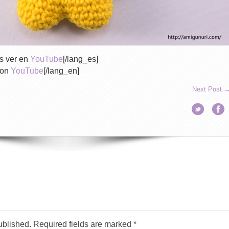
s ver en
YouTube
[/lang_es]
 on
YouTube
[/lang_en]
Next Post
ublished.
Required fields are marked
*