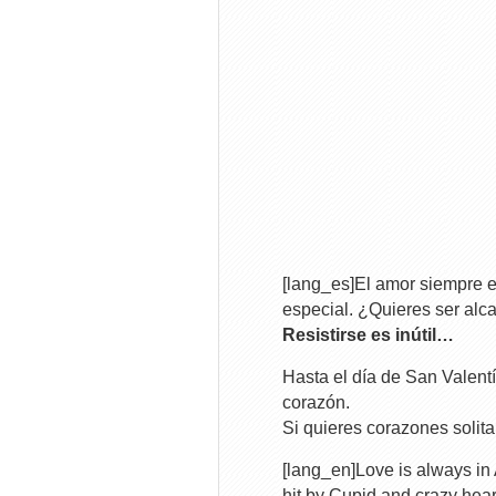
[lang_es]El amor siempre e
especial. ¿Quieres ser alc
Resistirse es inútil…
Hasta el día de San Valentí
corazón.
Si quieres corazones solita
[lang_en]Love is always in 
hit by Cupid and crazy hear