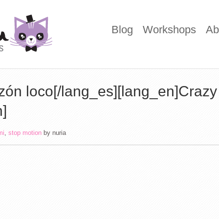
Blog
Workshops
Ab
zón loco[/lang_es][lang_en]Crazy
n]
mi
,
stop motion
by
nuria