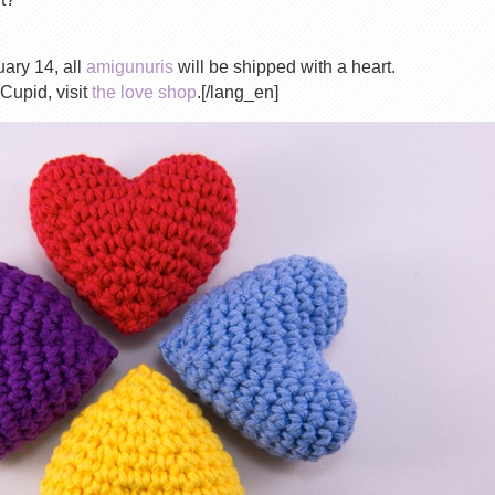
uary 14, all
amigunuris
will be shipped with a heart.
 Cupid, visit
the love shop
.[/lang_en]