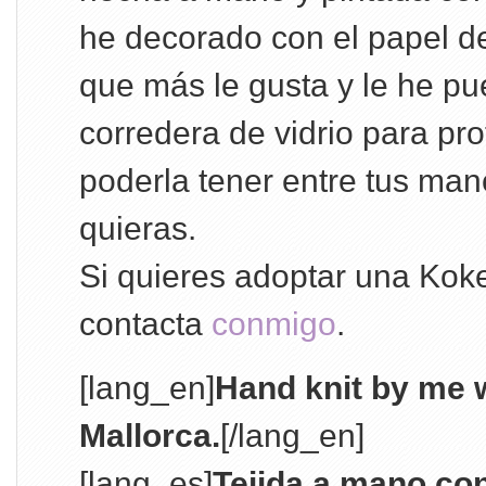
he decorado con el papel d
que más le gusta y le he pu
corredera de vidrio para pro
poderla tener entre tus ma
quieras.
Si quieres adoptar una Kok
contacta
conmigo
.
[lang_en]
Hand knit by me w
Mallorca.
[/lang_en]
[lang_es]
Tejida a mano co