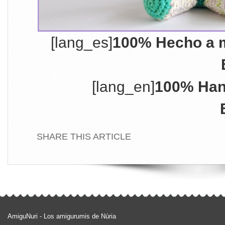
[lang_es]
100% Hecho a m
[lang_en]
100% Han
SHARE THIS ARTICLE
AmiguNuri - Los amigurumis de Núria