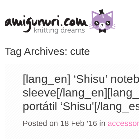
Tag Archives: cute
[lang_en] ‘Shisu’ note
sleeve[/lang_en][lang
portátil ‘Shisu'[/lang_e
Posted on 18 Feb ’16
in
accesso