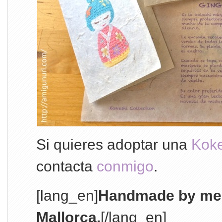
Si quieres adoptar una
Koke
contacta
conmigo
.
[lang_en]
Handmade by me w
Mallorca.
[/lang_en]