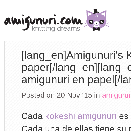
[lang_en]Amigunuri’s 
paper[/lang_en][lang_
amigunuri en papel[/l
Posted on 20 Nov ’15
in
amiguru
Cada
kokeshi amigunuri
es 
Cada una de ellas tiene su 