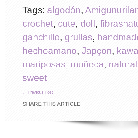
Tags:
algodón
,
Amigunurila
crochet
,
cute
,
doll
,
fibrasnat
ganchillo
,
grullas
,
handmad
hechoamano
,
Japçon
,
kawa
mariposas
,
muñeca
,
natural
sweet
←
Previous Post
SHARE THIS ARTICLE