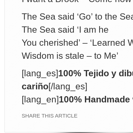
The Sea said ‘Go’ to the Se
The Sea said ‘I am he
You cherished’ – ‘Learned 
Wisdom is stale – to Me’
[lang_es]
100% Tejido y di
cariño
[/lang_es]
[lang_en]
100% Handmade w
SHARE THIS ARTICLE