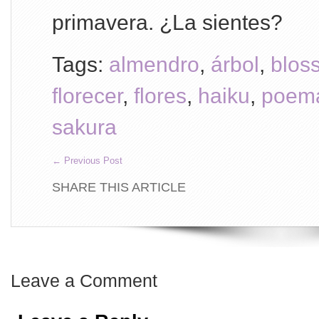
primavera. ¿La sientes?
Tags:
almendro
,
árbol
,
blos
florecer
,
flores
,
haiku
,
poem
sakura
←
Previous Post
SHARE THIS ARTICLE
Leave a Comment