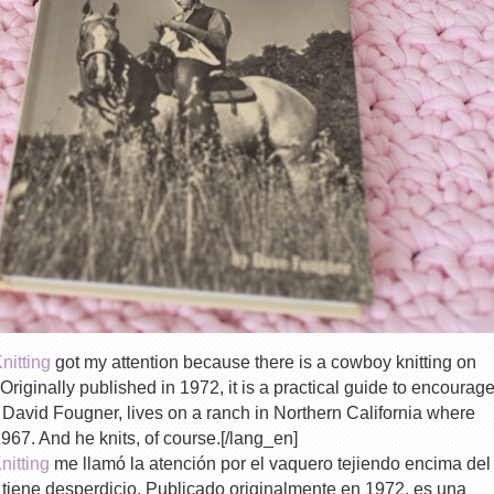
nitting
got my attention because there is a cowboy knitting on
. Originally published in 1972, it is a practical guide to encourag
, David Fougner, lives on a ranch in Northern California where
967. And he knits, of course.[/lang_en]
nitting
me llamó la atención por el vaquero tejiendo encima del
o tiene desperdicio. Publicado originalmente en 1972, es una