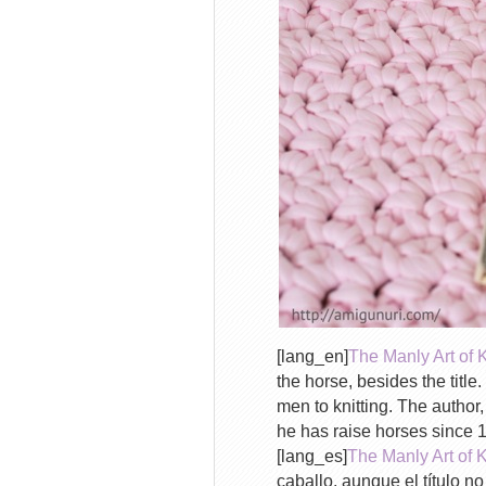
[lang_en]
The Manly Art of K
the horse, besides the title
men to knitting. The author
he has raise horses since 1
[lang_es]
The Manly Art of K
caballo, aunque el título n