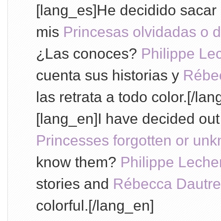
[lang_es]He decidido sacar 
mis
Princesas olvidadas o
¿Las conoces?
Philippe Le
cuenta sus historias y
Rébe
las retrata a todo color.[/lan
[lang_en]I have decided out
Princesses forgotten or u
know them?
Philippe Leche
stories and
Rébecca Dautr
colorful.[/lang_en]