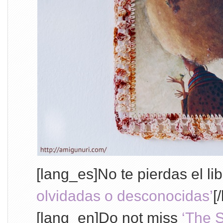
[lang_es]No te pierdas el li
olvidadas o desconocidas’
[
[lang_en]Do not miss
‘The S