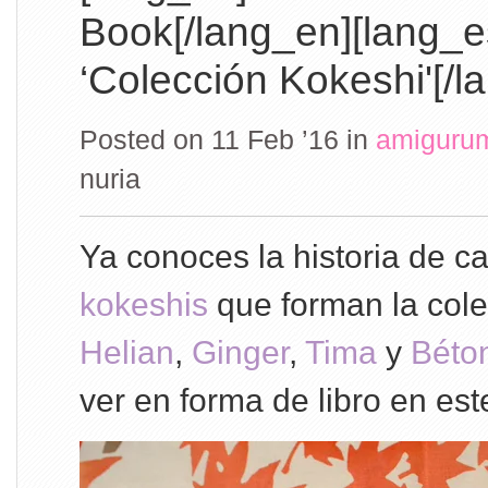
Book[/lang_en][lang_e
‘Colección Kokeshi'[/l
Posted on 11 Feb ’16
in
amiguru
nuria
Ya conoces la historia de c
kokeshis
que forman la col
Helian
,
Ginger
,
Tima
y
Béto
ver en forma de libro en est