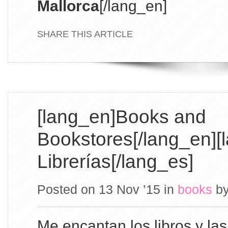
Mallorca
[/lang_en]
SHARE THIS ARTICLE
[lang_en]Books and
Bookstores[/lang_en][
Librerías[/lang_es]
Posted on 13 Nov ’15
in
books
b
Me encantan los libros y las 