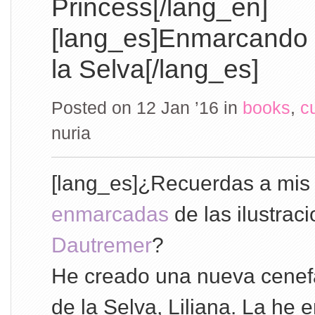
Princess[/lang_en]
[lang_es]Enmarcando 
la Selva[/lang_es]
Posted on 12 Jan ’16
in
books
,
c
nuria
[lang_es]¿Recuerdas a mi
enmarcadas
de las ilustrac
Dautremer
?
He creado una nueva cenefa
de la Selva, Liliana. La he