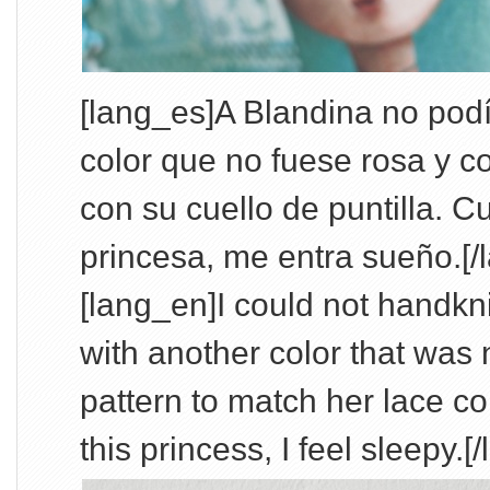
[lang_es]A Blandina no podía
color que no fuese rosa y c
con su cuello de puntilla. 
princesa, me entra sueño.[/
[lang_en]I could not handkn
with another color that was 
pattern to match her lace col
this princess, I feel sleepy.[