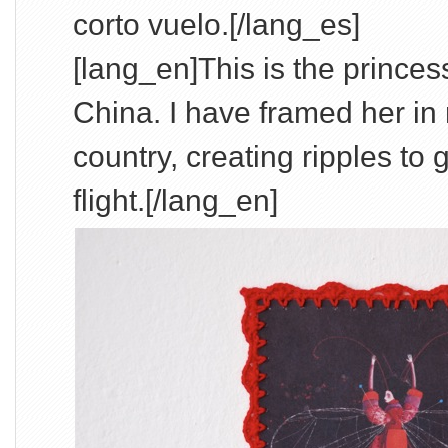
corto vuelo.[/lang_es]
[lang_en]This is the prince
China. I have framed her in r
country, creating ripples to 
flight.[/lang_en]