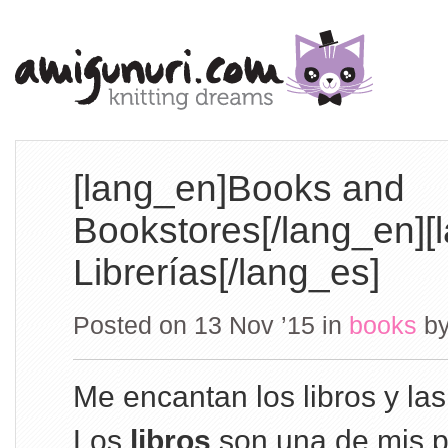
[lang_en]Books and
Bookstores[/lang_en][
Librerías[/lang_es]
Posted on 13 Nov ’15
in
books
b
Me encantan los libros y las 
Los
libros
son una de mis p