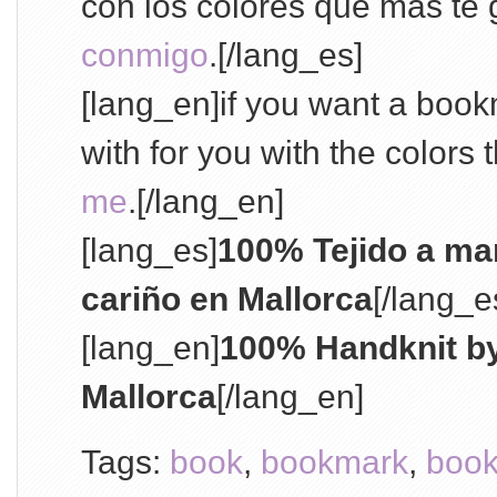
con los colores que más te 
conmigo
.[/lang_es]
[lang_en]if you want a bookma
with for you with the colors 
me
.[/lang_en]
[lang_es]
100% Tejido a m
cariño en Mallorca
[/lang_e
[lang_en]
100% Handknit by
Mallorca
[/lang_en]
Tags:
book
,
bookmark
,
boo