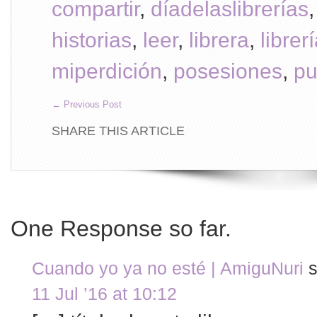
compartir
,
díadelaslibrerías
historias
,
leer
,
librera
,
librer
miperdición
,
posesiones
,
pu
←
Previous Post
SHARE THIS ARTICLE
One Response so far.
Cuando yo ya no esté | AmiguNuri
s
11 Jul ’16 at 10:12