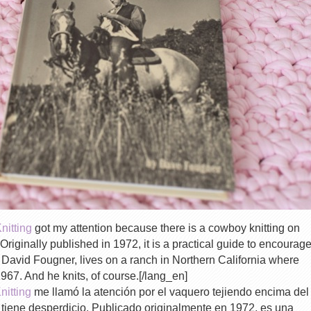
nitting
got my attention because there is a cowboy knitting on
. Originally published in 1972, it is a practical guide to encourag
, David Fougner, lives on a ranch in Northern California where
967. And he knits, of course.[/lang_en]
nitting
me llamó la atención por el vaquero tejiendo encima del
o tiene desperdicio. Publicado originalmente en 1972, es una