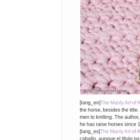
[lang_en]
The Manly Art of K
the horse, besides the title
men to knitting. The author
he has raise horses since 1
[lang_es]
The Manly Art of K
caballo, aunque el título n