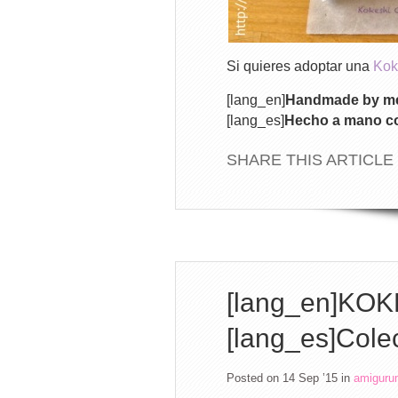
Si quieres adoptar una
Kok
[lang_en]
Handmade by me 
[lang_es]
Hecho a mano co
SHARE THIS ARTICLE
[lang_en]KOKE
[lang_es]Cole
Posted on 14 Sep ’15
in
amiguru