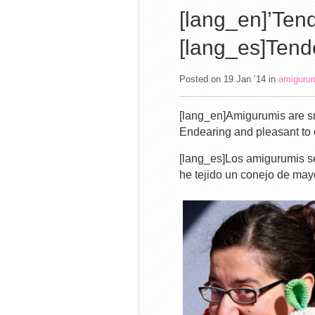
[lang_en]’Ten
[lang_es]Tende
Posted on 19 Jan ’14
in
amiguru
[lang_en]Amigurumis are sma
Endearing and pleasant to 
[lang_es]Los amigurumis se
he tejido un conejo de may