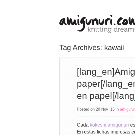
Tag Archives: kawaii
[lang_en]Amig
paper[/lang_e
en papel[/lang
Posted on 20 Nov ’15
in
amiguru
Cada
kokeshi amigunuri
es
En estas fichas impresas e