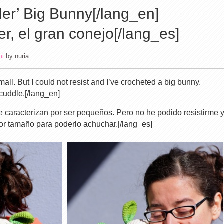
der’ Big Bunny[/lang_en]
r, el gran conejo[/lang_es]
mi
by
nuria
ll. But I could not resist and I’ve crocheted a big bunny.
cuddle.[/lang_en]
 caracterizan por ser pequeños. Pero no he podido resistirme 
or tamaño para poderlo achuchar.[/lang_es]