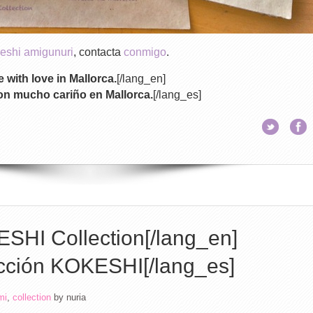
eshi amigunuri
, contacta
conmigo
.
with love in Mallorca.
[/lang_en]
n mucho cariño en Mallorca.
[/lang_es]
SHI Collection[/lang_en]
cción KOKESHI[/lang_es]
mi
,
collection
by
nuria