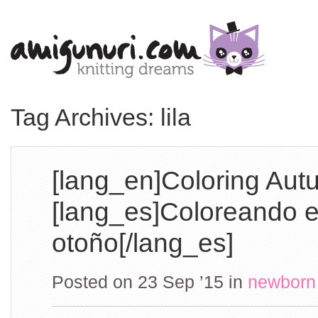
Tag Archives: lila
[lang_en]Coloring Aut
[lang_es]Coloreando e
otoño[/lang_es]
Posted on 23 Sep ’15
in
newborn