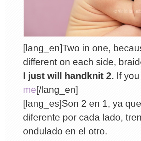
[lang_en]Two in one, becau
different on each side, brai
I just will handknit 2.
If you
me
[/lang_en]
[lang_es]Son 2 en 1, ya que
diferente por cada lado, tr
ondulado en el otro.