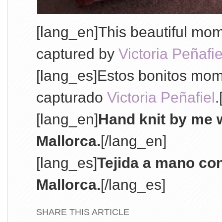
[lang_en]This beautiful mo
captured by
Victoria Peñafie
[lang_es]Estos bonitos mom
capturado
Victoria Peñafiel
.
[lang_en]
Hand knit by me w
Mallorca.
[/lang_en]
[lang_es]
Tejida a mano co
Mallorca.
[/lang_es]
SHARE THIS ARTICLE