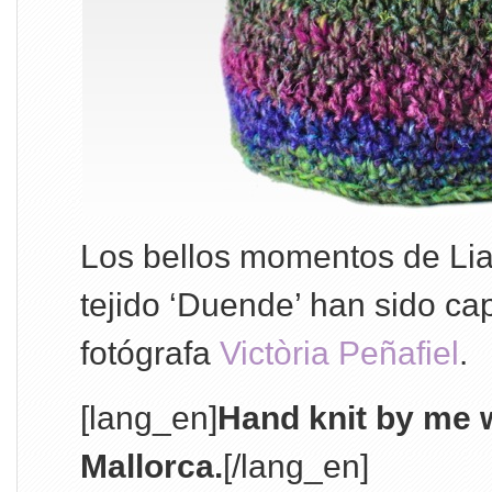
Los bellos momentos de Lia
tejido ‘Duende’ han sido ca
fotógrafa
Victòria Peñafiel
.
[lang_en]
Hand knit by me w
Mallorca.
[/lang_en]