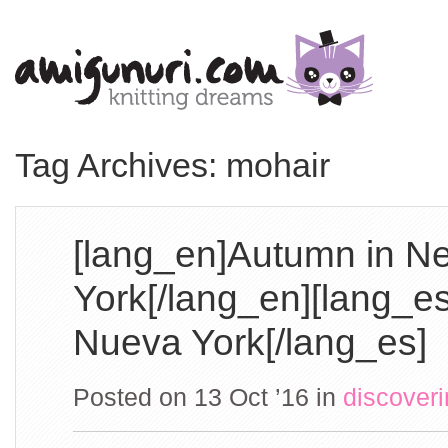
Tag Archives: mohair
[lang_en]Autumn in N
York[/lang_en][lang_e
Nueva York[/lang_es]
Posted on 13 Oct ’16
in
discover