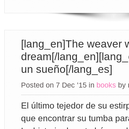
[lang_en]The weaver 
dream[/lang_en][lang_e
un sueño[/lang_es]
Posted on 7 Dec ’15
in
books
by
El último tejedor de su esti
que encontrar su tumba para