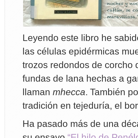
Leyendo este libro he sabi
las células epidérmicas mu
trozos redondos de corcho 
fundas de lana hechas a gan
llaman
mhecca
. También po
tradición en tejeduría, el 
Ha pasado más de una déca
su ensayo
“El hilo de Penél