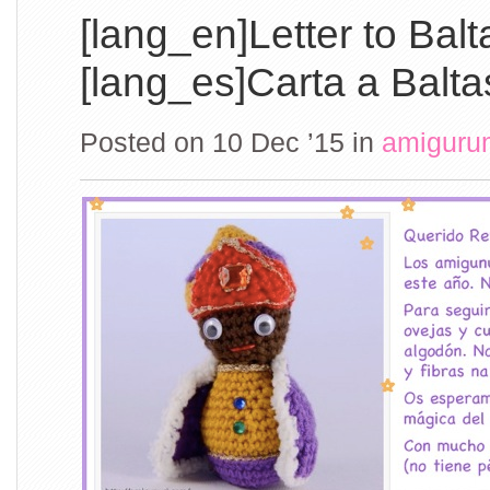
[lang_en]Letter to Balt
[lang_es]Carta a Balta
Posted on 10 Dec ’15
in
amiguru