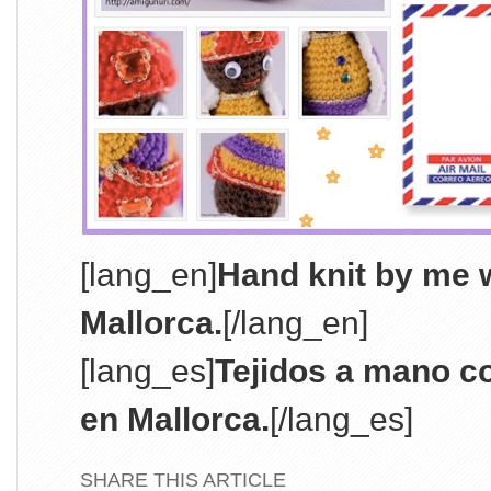
[lang_en]
Hand knit by me w
Mallorca.
[/lang_en]
[lang_es]
Tejidos a mano c
en Mallorca.
[/lang_es]
SHARE THIS ARTICLE