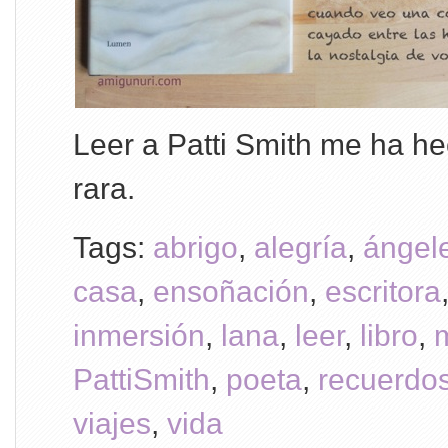
Leer a Patti Smith me ha h
rara.
Tags:
abrigo
,
alegría
,
ángel
casa
,
ensoñación
,
escritora
inmersión
,
lana
,
leer
,
libro
,
PattiSmith
,
poeta
,
recuerdo
viajes
,
vida