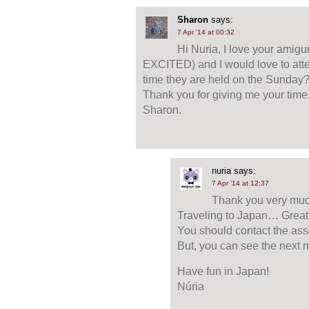
Sharon
says:
7 Apr ’14 at 00:32
Hi Nuria, I love your amigu
EXCITED) and I would love to att
time they are held on the Sunday
Thank you for giving me your time
Sharon.
nuria
says:
7 Apr ’14 at 12:37
Thank you very muc
Traveling to Japan… Great
You should contact the ass
But, you can see the next 
Have fun in Japan!
Núria