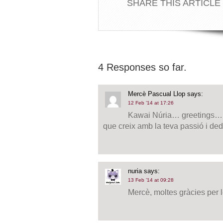
SHARE THIS ARTICLE
4 Responses so far.
Mercè Pascual Llop
says:
12 Feb ’14 at 17:26
Kawai Núria… greetings…. 
que creix amb la teva passió i ded
nuria
says:
13 Feb ’14 at 09:28
Mercè, moltes gràcies per 