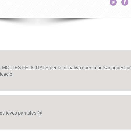
MOLTES FELICITATS per la iniciativa i per impulsar aquest pr
icació
les teves paraules 😀