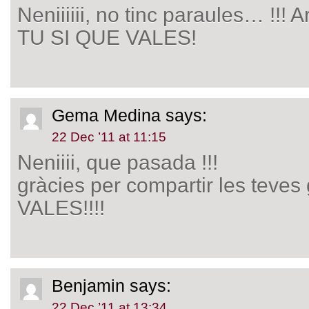
Neniiiiii, no tinc paraules… !!! A
TU SI QUE VALES!
Gema Medina
says:
22 Dec ’11 at 11:15
Neniiii, que pasada !!!
gràcies per compartir les teves
VALES!!!!
Benjamin
says:
22 Dec ’11 at 13:34