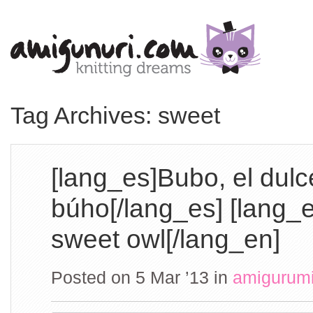
Tag Archives: sweet
[lang_es]Bubo, el dulc
búho[/lang_es] [lang_
sweet owl[/lang_en]
Posted on 5 Mar ’13
in
amigurum