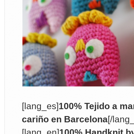
[lang_es]
100% Tejido a m
cariño en Barcelona
[/lang
[lang_en]
100% Handknit by