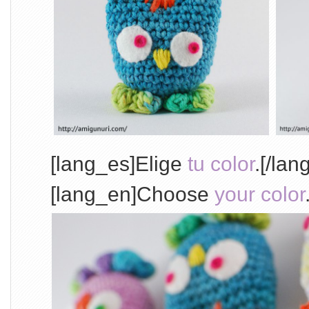
[lang_es]Elige
tu color
.[/lan
[lang_en]Choose
your color