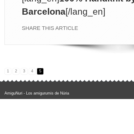
Barcelona
[/lang_en]
SHARE THIS ARTICLE
1
2
3
4
5
AmiguNuri - Los amigurumis de Núria