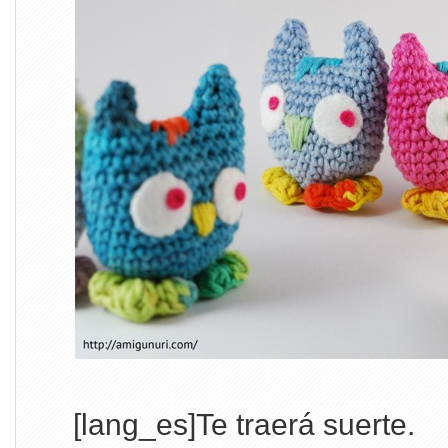
[lang_es]Te traerá suerte.