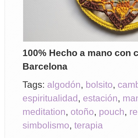
100% Hecho a mano con c
Barcelona
Tags:
algodón
,
bolsito
,
camb
espiritualidad
,
estación
,
ma
meditation
,
otoño
,
pouch
,
re
simbolismo
,
terapia