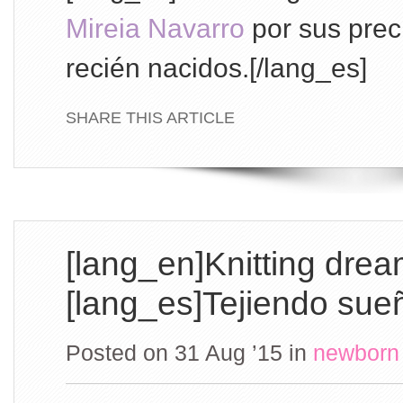
Mireia Navarro
por sus prec
recién nacidos.[/lang_es]
SHARE THIS ARTICLE
[lang_en]Knitting drea
[lang_es]Tejiendo sue
Posted on 31 Aug ’15
in
newborn