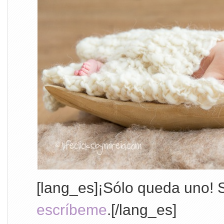
[lang_es]¡Sólo queda uno! S
escríbeme
.[/lang_es]