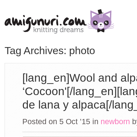
Tag Archives: photo
[lang_en]Wool and al
‘Cocoon'[/lang_en][la
de lana y alpaca[/lang
Posted on 5 Oct ’15
in
newborn