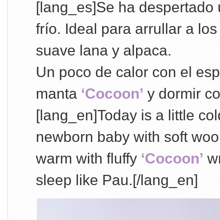
[lang_es]Se ha despertado 
frío. Ideal para arrullar a l
suave lana y alpaca.
Un poco de calor con el esp
manta
‘Cocoon’
y dormir c
[lang_en]Today is a little c
newborn baby with soft wool 
warm with fluffy
‘Cocoon’
wr
sleep like Pau.[/lang_en]