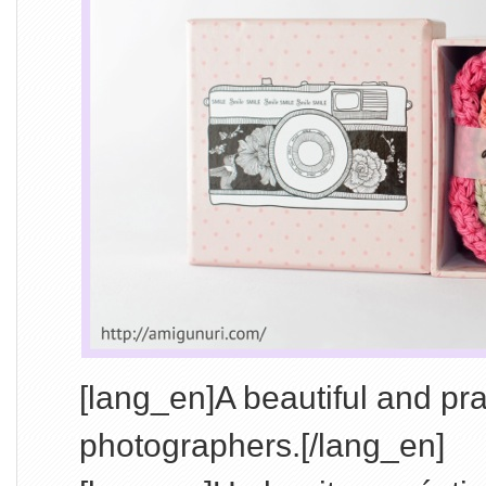
[lang_en]A beautiful and pract
photographers.[/lang_en]