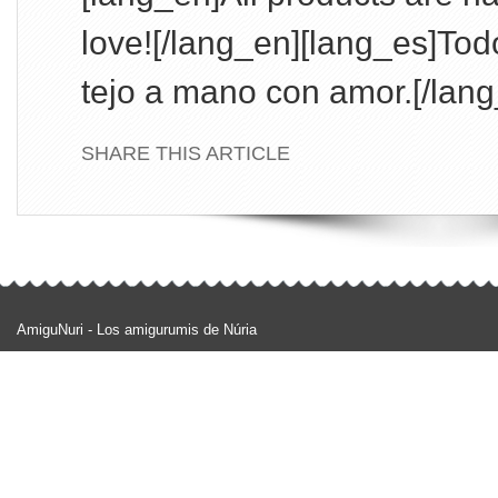
love![/lang_en][lang_es]Tod
tejo a mano con amor.[/lang
SHARE THIS ARTICLE
AmiguNuri - Los amigurumis de Núria