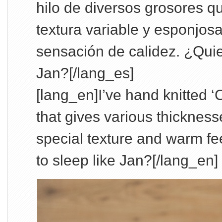
hilo de diversos grosores q
textura variable y esponjos
sensación de calidez. ¿Qui
Jan?[/lang_es]
[lang_en]I’ve hand knitted ‘
that gives various thickness
special texture and warm fe
to sleep like Jan?[/lang_en]