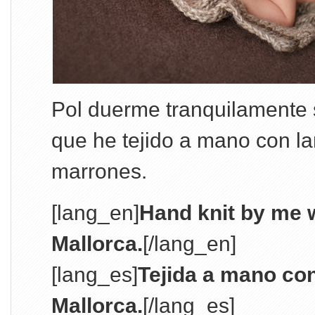
Pol duerme tranquilamente
que he tejido a mano con l
marrones.
[lang_en]
Hand knit by me w
Mallorca.
[/lang_en]
[lang_es]
Tejida a mano co
Mallorca.
[/lang_es]