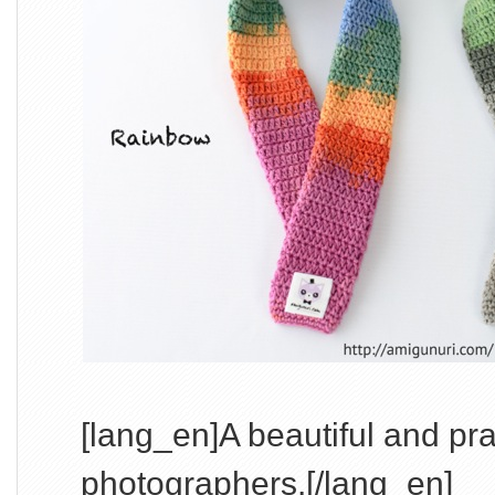
[lang_en]A beautiful and pract
photographers.[/lang_en]