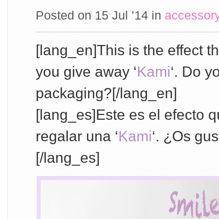
Posted on 15 Jul ’14
in
accessor
[lang_en]This is the effect
you give away ‘
Kami
‘. Do yo
packaging?[/lang_en]
[lang_es]Este es el efecto 
regalar una ‘
Kami
‘. ¿Os gu
[/lang_es]