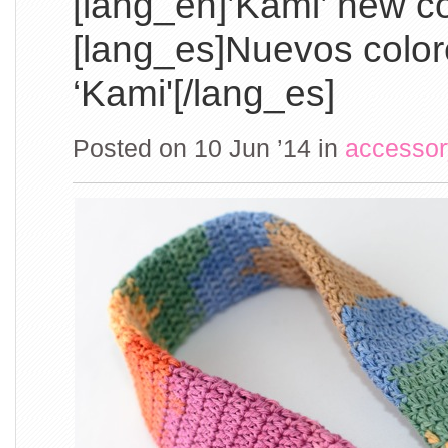
[lang_en]’Kami’ new co
[lang_es]Nuevos color
‘Kami'[/lang_es]
Posted on 10 Jun ’14
in
accessor