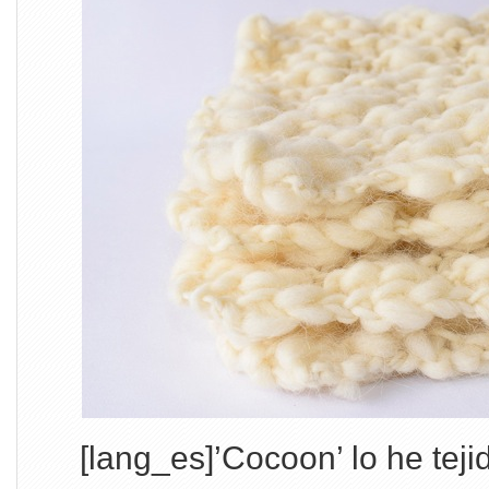
[lang_es]’Cocoon’ lo he tej