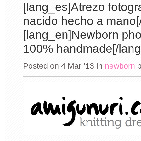
[lang_es]Atrezo fotogr
nacido hecho a mano[
[lang_en]Newborn pho
100% handmade[/lang
Posted on 4 Mar ’13
in
newborn