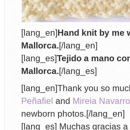
[lang_en]
Hand knit by me w
Mallorca.
[/lang_en]
[lang_es]
Tejido a mano con
Mallorca.
[/lang_es]
[lang_en]Thank you so muc
Peñafiel
and
Mireia Navarr
newborn photos.[/lang_en]
[lang_es] Muchas gracias 