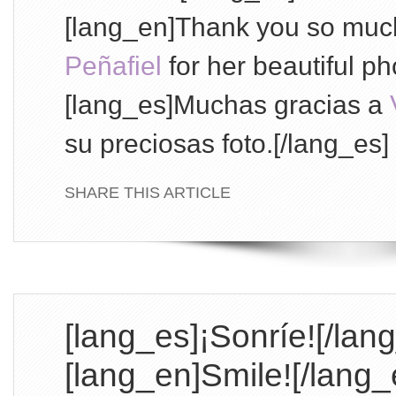
[lang_en]Thank you so muc
Peñafiel
for her beautiful ph
[lang_es]Muchas gracias a
su preciosas foto.[/lang_es]
SHARE THIS ARTICLE
[lang_es]¡Sonríe![/lan
[lang_en]Smile![/lang_