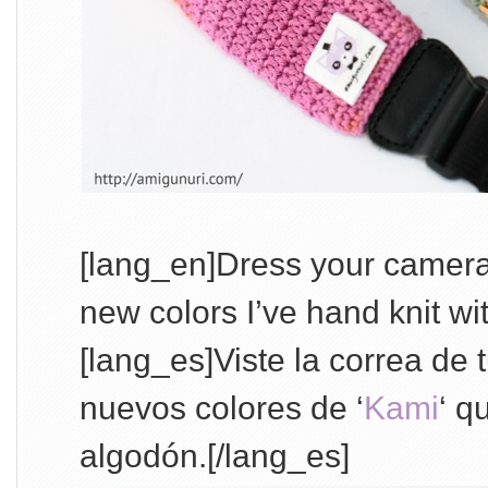
[lang_en]Dress your camera 
new colors I’ve hand knit wi
[lang_es]Viste la correa de
nuevos colores de ‘
Kami
‘ q
algodón.[/lang_es]