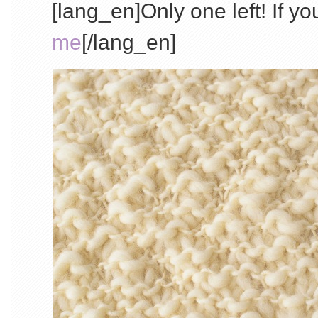
[lang_en]Only one left! If yo
me
[/lang_en]