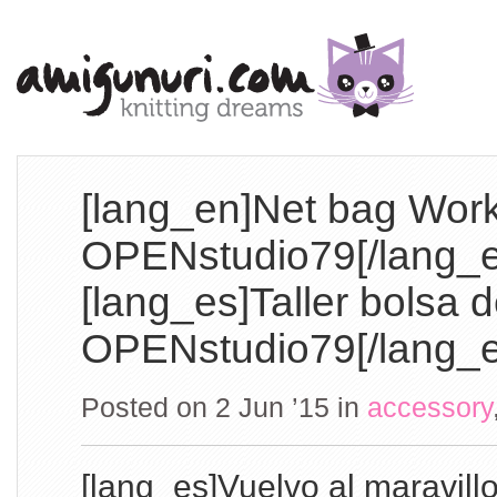
[lang_en]Net bag Wor
OPENstudio79[/lang_e
[lang_es]Taller bolsa 
OPENstudio79[/lang_e
Posted on 2 Jun ’15
in
accessory
[lang_es]Vuelvo al maravil