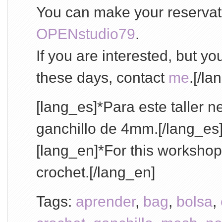
You can make your reservat
OPENstudio79
.
If you are interested, but y
these days, contact
me
.[/la
[lang_es]*Para este taller n
ganchillo de 4mm.[/lang_es
[lang_en]*For this worksh
crochet.[/lang_en]
Tags:
aprender
,
bag
,
bolsa
,