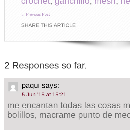
crochet
,
ganchillo
,
mesh
,
ne
←
Previous Post
SHARE THIS ARTICLE
2 Responses so far.
paqui
says:
5 Jun ’15 at 15:21
me encantan todas las cosas m
bolillos, macrame punto de me