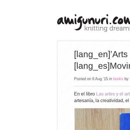
[lang_en]’Arts
[lang_es]Movim
Posted on 6 Aug ’15
in
books
by
En el libro
Las artes y el a
artesanía, la creatividad, e