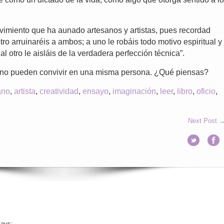
vimiento que ha aunado artesanos y artistas, pues recordad
ro arruinaréis a ambos; a uno le robáis todo motivo espiritual y
 al otro le aisláis de la verdadera perfección técnica”.
esano pueden convivir en una misma persona. ¿Qué piensas?
ano
,
artista
,
creatividad
,
ensayo
,
imaginación
,
leer
,
libro
,
oficio
,
Next Post
says: