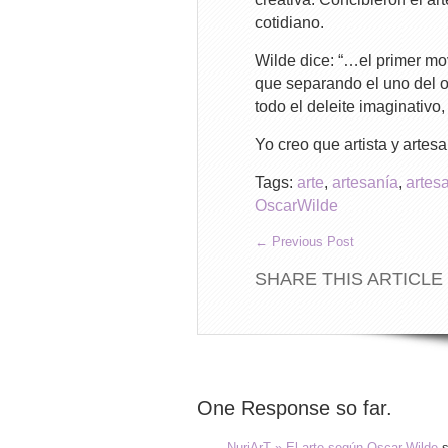
cotidiano.
Wilde dice: “…el primer mo
que separando el uno del ot
todo el deleite imaginativo,
Yo creo que artista y art
Tags:
arte
,
artesanía
,
artes
OscarWilde
←
Previous Post
SHARE THIS ARTICLE
One Response so far.
NuriArT » El arte según Oscar Wilde