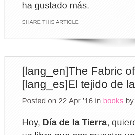
ha gustado más.
SHARE THIS ARTICLE
[lang_en]The Fabric of
[lang_es]El tejido de l
Posted on 22 Apr ’16
in
books
b
Hoy,
Día de la Tierra
, quier